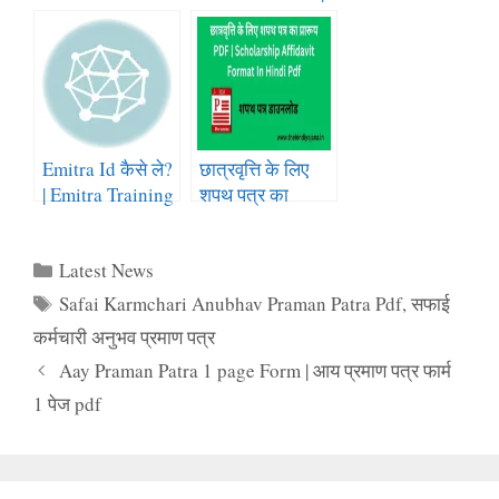
certificate 2022-
आधार कार्ड चेक
23 | income
ऑनलाइन
certificate form
rajasthan pdf
2022-2023
Emitra Id कैसे ले?
छात्रवृत्ति के लिए
| Emitra Training
शपथ पत्र का
Course pdf
प्रारूप PDF |
Download
Scholarship
Latest News
Affidavit Format
In Hindi Pdf
Safai Karmchari Anubhav Praman Patra Pdf
,
सफाई
कर्मचारी अनुभव प्रमाण पत्र
Aay Praman Patra 1 page Form | आय प्रमाण पत्र फार्म
1 पेज pdf