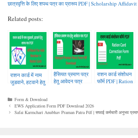
छात्रवृत्ति के लिए शपथ पत्र का प्रारूप PDF | Scholarship Affidav
Related posts:
हैसियत प्रमाण पत्र
राशन कार्ड संशोधन
राशन कार्ड में नाम
हेतु आवेदन पत्र
फॉर्म PDF | Ration
जुडवाने, हटवाने हेतु
PDF | Haisiyat
Card Correction
शपथ पत्र |
Praman Patra
Form Pdf
Affidavit For
Form & Download
Form Pdf
Rajasthan
Add Member In
EWS Application Form PDF Download 2026
Download
Ration Card
Safai Karmchari Anubhav Praman Patra Pdf | सफाई कर्मचारी अनुभव प्रमाण